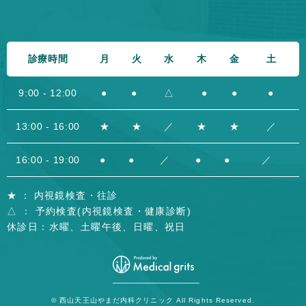
診療時間
月
火
水
木
金
土
9:00 - 12:00
●
●
△
●
●
●
13:00 - 16:00
★
★
／
★
★
／
16:00 - 19:00
●
●
／
●
●
／
★ ： 内視鏡検査・往診
△ ： 予約検査(内視鏡検査・健康診断)
休診日：水曜、土曜午後、日曜、祝日
© 西山天王山やまだ内科クリニック All Rights Reserved.